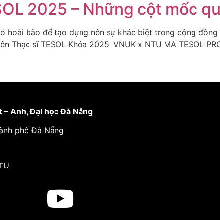
SOL 2025 – Những cột mốc qu
 có hoài bão để tạo dựng nên sự khác biệt trong cộng đồ
viên Thạc sĩ TESOL Khóa 2025. VNUK x NTU MA TESOL PRO
t – Anh,
Đại học Đà Nẵng
thành phố Đà Nẵng
NTU