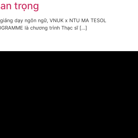
an trọng
ng giảng dạy ngôn ngữ, VNUK x NTU MA TESOL
GRAMME là chương trình Thạc sĩ […]