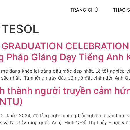
TRANG CHỦ
THẠC S
ĩ TESOL
RADUATION CELEBRATION : 
g Pháp Giảng Dạy Tiếng Anh
đam mê đang khép lại bằng dấu mốc đẹp nhất. Lễ tốt nghiệp
sắc nhất. ️ Từ những ngày đầu bỡ ngỡ đặt chân đến Anh Qu
h thành người truyền cảm hứ
 NTU)
L khóa 2024, để lắng nghe những trải nghiệm chân thực và
K và NTU (Vương quốc Anh). Hình 1: Đỗ Thị Thủy – học vi