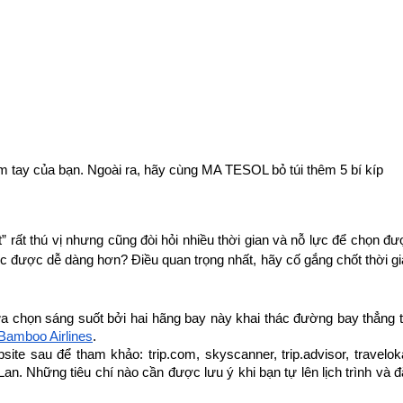
 tay của bạn. Ngoài ra, hãy cùng MA TESOL bỏ túi thêm 5 bí kíp 
rất thú vị nhưng cũng đòi hỏi nhiều thời gian và nỗ lực để chọn đư
c được dễ dàng hơn? Điều quan trọng nhất, hãy cố gắng chốt thời gi
a chọn sáng suốt bởi hai hãng bay này khai thác đường bay thẳng t
Bamboo Airlines
.
sau để tham khảo: trip.com, skyscanner, trip.advisor, traveloka
 Những tiêu chí nào cần được lưu ý khi bạn tự lên lịch trình và đặ