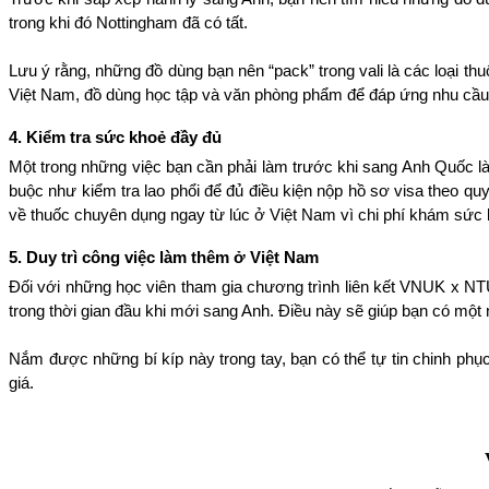
trong khi đó Nottingham đã có tất. 
Lưu ý rằng, những đồ dùng bạn nên “pack” trong vali là các loại th
Việt Nam, đồ dùng học tập và văn phòng phẩm để đáp ứng nhu cầu 
4️. Kiểm tra sức khoẻ đầy đủ
Một trong những việc bạn cần phải làm trước khi sang Anh Quốc là 
buộc như kiểm tra lao phổi để đủ điều kiện nộp hồ sơ visa theo qu
về thuốc chuyên dụng ngay từ lúc ở Việt Nam vì chi phí khám sức 
5️. Duy trì công việc làm thêm ở Việt Nam
Đối với những học viên tham gia chương trình liên kết VNUK x NT
trong thời gian đầu khi mới sang Anh. Điều này sẽ giúp bạn có một n
Nắm được những bí kíp này trong tay, bạn có thể tự tin chinh ph
giá.  