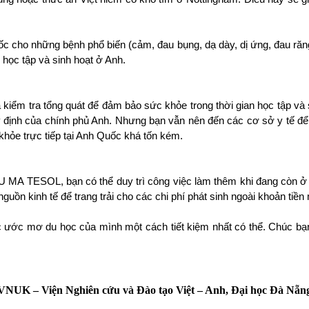
uốc cho những bệnh phổ biến (cảm, đau bụng, dạ dày, dị ứng, đau răng
học tập và sinh hoạt ở Anh.
kiểm tra tổng quát để đảm bảo sức khỏe trong thời gian học tập và 
y định của chính phủ Anh. Nhưng bạn vẫn nên đến các cơ sở y tế để k
khỏe trực tiếp tại Anh Quốc khá tốn kém.
U MA TESOL, bạn có thể duy trì công việc làm thêm khi đang còn ở 
guồn kinh tế để trang trải cho các chi phí phát sinh ngoài khoản tiền
ục ước mơ du học của mình một cách tiết kiệm nhất có thể. Chúc bạ
VNUK – Viện Nghiên cứu và Đào tạo Việt – Anh,
Đại học Đà Nẵn