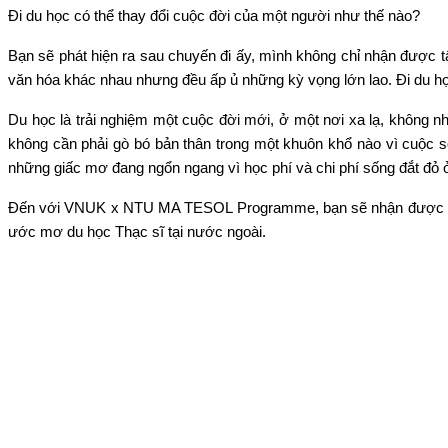
Đi du học có thể thay đổi cuộc đời của một người như thế nào?
Bạn sẽ phát hiện ra sau chuyến đi ấy, mình không chỉ nhận được 
văn hóa khác nhau nhưng đều ấp ủ những kỳ vọng lớn lao. Đi du học r
Du học là trải nghiệm một cuộc đời mới, ở một nơi xa lạ, kh
không cần phải gò bó bản thân trong một khuôn khổ nào vì cuộc sốn
những giấc mơ đang ngổn ngang vì học phí và chi phí sống đắt đỏ ơ
Đến với VNUK x NTU MA TESOL Programme, bạn sẽ nhận được mức ưu 
ước mơ du học Thạc sĩ tại nước ngoài. 