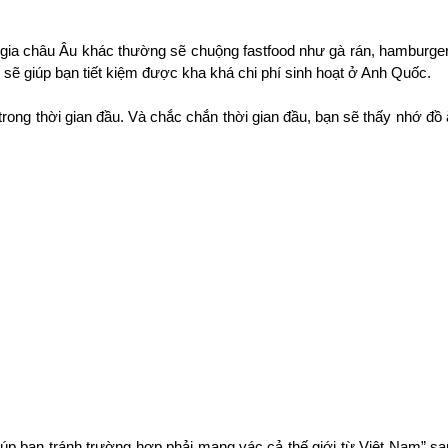
 gia châu Âu khác thường sẽ chuộng fastfood như gà rán, hamburger
sẽ giúp bạn tiết kiệm được kha khá chi phí sinh hoạt ở Anh Quốc. 
ng thời gian đầu. Và chắc chắn thời gian đầu, bạn sẽ thấy nhớ đồ 
úp bạn tránh trường hợp phải mang vác cả thế giới từ Việt Nam” sa