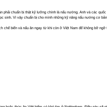
ần phải chuẩn bị thật kỹ lưỡng chính là nấu nướng. Anh và các quốc
 học sinh. Vì vậy chuẩn bị cho mình những kỹ năng nấu nướng cơ bản 
chế biến và nấu ăn ngay từ khi còn ở Việt Nam để không bỡ ngỡ tro
ng hoặc thức ăn Việt hiếm có khó tìm ở Nottingham. Điều này sẽ gi