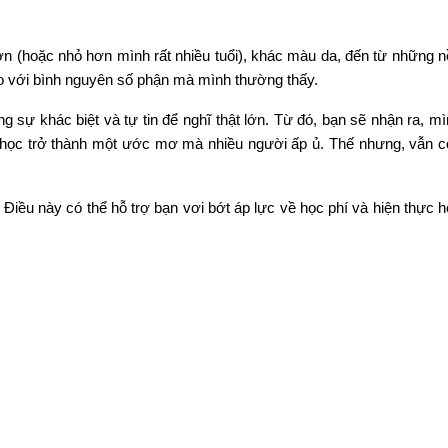
(hoặc nhỏ hơn mình rất nhiều tuổi), khác màu da, đến từ những nê
so với bình nguyên số phận mà mình thường thấy. 
ững sự khác biệt và tự tin để nghĩ thật lớn. Từ đó, bạn sẽ nhận ra, mì
c trở thành một ước mơ mà nhiều người ấp ủ. Thế nhưng, vẫn c
u này có thể hỗ trợ bạn vơi bớt áp lực về học phí và hiện thực h