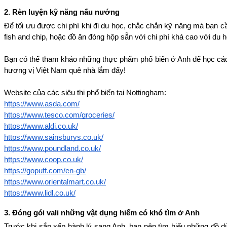
2️. Rèn luyện kỹ năng nấu nướng
Để tối ưu được chi phí khi đi du học, chắc chắn kỹ năng mà bạn c
fish and chip, hoặc đồ ăn đóng hộp sẵn với chi phí khá cao với du
Bạn có thể tham khảo những thực phẩm phổ biến ở Anh để học cách 
hương vị Việt Nam quê nhà lắm đấy!
Website của các siêu thị phổ biến tại Nottingham: 
https://www.asda.com/
https://www.tesco.com/groceries/
https://www.aldi.co.uk/
https://www.sainsburys.co.uk/
https://www.poundland.co.uk/
https://www.coop.co.uk/
https://gopuff.com/en-gb/
https://www.orientalmart.co.uk/
https://www.lidl.co.uk/
3️. Đóng gói vali những vật dụng hiếm có khó tìm ở Anh
Trước khi sắp xếp hành lý sang Anh, bạn nên tìm hiểu những đồ dù