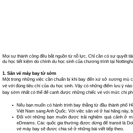
Mọi sự thành công đều bắt nguồn từ nỗ lực. Chỉ cần có sự qu
du học tiết kiệm do chính du học sinh của chương trình tại Notting
1️. Săn vé máy bay từ sớm
Một trong những việc cần chuẩn bị khi bay đến xứ sở sương mù chắc
vé với đúng tiêu chí của du học sinh. Vậy có những điểm lưu ý nào
bay sớm nhất có thể để canh được những chiếc vé với mức chi phí
Nếu bạn muốn có hành trình bay thẳng từ đầu thành phố Hồ
Việt Nam sang Anh Quốc. Với việc săn vé ở hai hãng này, b
Đối với những bạn muốn được trải nghiệm quá cảnh ở một 
eDreams. Các quốc gia thường được dừng để transit là Doha
vé máy bay sẽ được chia sẻ ở những bài viết tiếp theo.