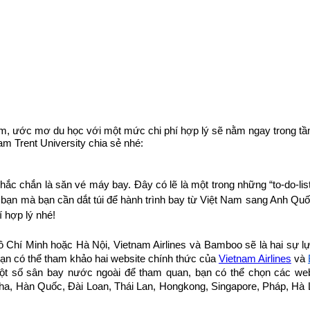
yết tâm, ước mơ du học với một mức chi phí hợp lý sẽ nằm ngay trong tầm
ham Trent University chia sẻ nhé:
 chắn là săn vé máy bay. Đây có lẽ là một trong những “to-do-list” 
 bạn mà bạn cần dắt túi để hành trình bay từ Việt Nam sang Anh Quố
 hợp lý nhé!
 Chí Minh hoặc Hà Nội, Vietnam Airlines và Bamboo sẽ là hai sự lự
ạn có thể tham khảo hai website chính thức của 
Vietnam Airlines
 và 
số sân bay nước ngoài để tham quan, bạn có thể chọn các website 
, Hàn Quốc, Đài Loan, Thái Lan, Hongkong, Singapore, Pháp, Hà Lan.