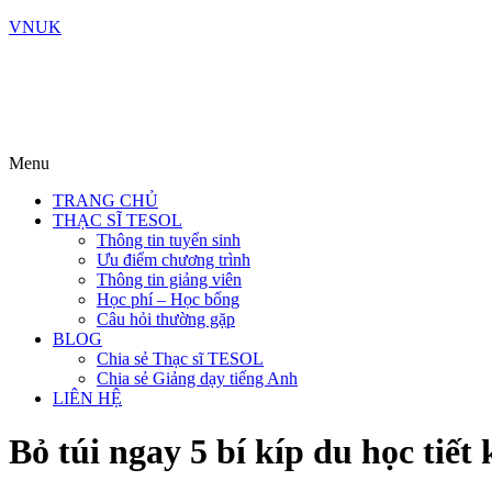
VNUK
Menu
TRANG CHỦ
THẠC SĨ TESOL
Thông tin tuyển sinh
Ưu điểm chương trình
Thông tin giảng viên
Học phí – Học bổng
Câu hỏi thường gặp
BLOG
Chia sẻ Thạc sĩ TESOL
Chia sẻ Giảng dạy tiếng Anh
LIÊN HỆ
Bỏ túi ngay 5 bí kíp du học 