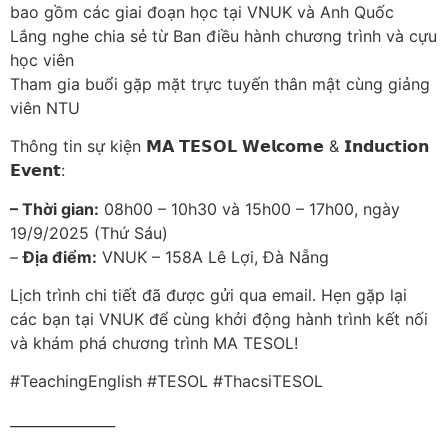
bao gồm các giai đoạn học tại VNUK và Anh Quốc
Lắng nghe chia sẻ từ Ban điều hành chương trình và cựu
học viên
Tham gia buổi gặp mặt trực tuyến thân mật cùng giảng
viên NTU
Thông tin sự kiện 𝗠𝗔 𝗧𝗘𝗦𝗢𝗟 𝗪𝗲𝗹𝗰𝗼𝗺𝗲 & 𝗜𝗻𝗱𝘂𝗰𝘁𝗶𝗼𝗻
𝗘𝘃𝗲𝗻𝘁:
– Thời gian:
08h00 – 10h30 và 15h00 – 17h00, ngày
19/9/2025 (Thứ Sáu)
–
Địa điểm:
VNUK – 158A Lê Lợi, Đà Nẵng
Lịch trình chi tiết đã được gửi qua email. Hẹn gặp lại
các bạn tại VNUK để cùng khởi động hành trình kết nối
và khám phá chương trình MA TESOL!
#TeachingEnglish #TESOL #ThacsiTESOL
_______________