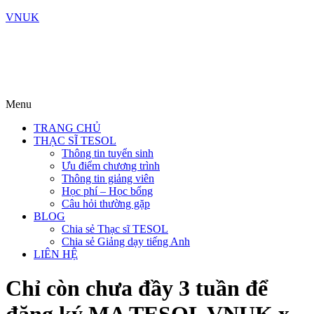
VNUK
Menu
TRANG CHỦ
THẠC SĨ TESOL
Thông tin tuyển sinh
Ưu điểm chương trình
Thông tin giảng viên
Học phí – Học bổng
Câu hỏi thường gặp
BLOG
Chia sẻ Thạc sĩ TESOL
Chia sẻ Giảng dạy tiếng Anh
LIÊN HỆ
Chỉ còn chưa đầy 3 tuần để