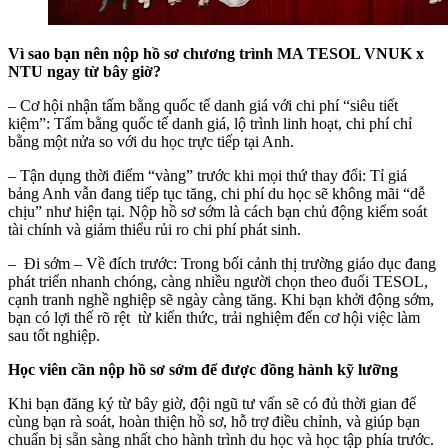
Vì sao bạn nên nộp hồ sơ chương trình MA TESOL VNUK x
NTU ngay từ bây giờ?
– Cơ hội nhận tấm bằng quốc tế danh giá với chi phí “siêu tiết
kiệm”: Tấm bằng quốc tế danh giá, lộ trình linh hoạt, chi phí chỉ
bằng một nửa so với du học trực tiếp tại Anh.
– Tận dụng thời điểm “vàng” trước khi mọi thứ thay đổi: Tỉ giá
bảng Anh vẫn đang tiếp tục tăng, chi phí du học sẽ không mãi “dễ
chịu” như hiện tại. Nộp hồ sơ sớm là cách bạn chủ động kiểm soát
tài chính và giảm thiểu rủi ro chi phí phát sinh.
– Đi sớm – Về đích trước: Trong bối cảnh thị trường giáo dục đang
phát triển nhanh chóng, càng nhiều người chọn theo đuổi TESOL,
cạnh tranh nghề nghiệp sẽ ngày càng tăng. Khi bạn khởi động sớm,
bạn có lợi thế rõ rệt từ kiến thức, trải nghiệm đến cơ hội việc làm
sau tốt nghiệp.
Học viên cần nộp hồ sơ sớm để được đồng hành kỹ lưỡng
Khi bạn đăng ký từ bây giờ, đội ngũ tư vấn sẽ có đủ thời gian để
cùng bạn rà soát, hoàn thiện hồ sơ, hỗ trợ điều chỉnh, và giúp bạn
chuẩn bị sẵn sàng nhất cho hành trình du học và học tập phía trước.