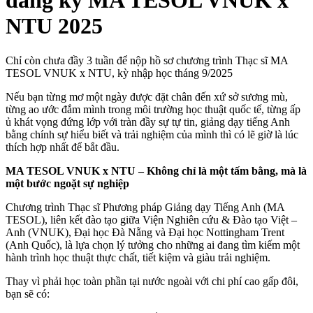
đăng ký MA TESOL VNUK x
NTU 2025
Chỉ còn chưa đầy 3 tuần để nộp hồ sơ chương trình Thạc sĩ MA
TESOL VNUK x NTU, kỳ nhập học tháng 9/2025
Nếu bạn từng mơ một ngày được đặt chân đến xứ sở sương mù,
từng ao ước đắm mình trong môi trường học thuật quốc tế, từng ấp
ủ khát vọng đứng lớp với tràn đầy sự tự tin, giảng dạy tiếng Anh
bằng chính sự hiểu biết và trải nghiệm của mình thì có lẽ giờ là lúc
thích hợp nhất để bắt đầu.
MA TESOL VNUK x NTU – Không chỉ là một tấm bằng, mà là
một bước ngoặt sự nghiệp
Chương trình Thạc sĩ Phương pháp Giảng dạy Tiếng Anh (MA
TESOL), liên kết đào tạo giữa Viện Nghiên cứu & Đào tạo Việt –
Anh (VNUK), Đại học Đà Nẵng và Đại học Nottingham Trent
(Anh Quốc), là lựa chọn lý tưởng cho những ai đang tìm kiếm một
hành trình học thuật thực chất, tiết kiệm và giàu trải nghiệm.
Thay vì phải học toàn phần tại nước ngoài với chi phí cao gấp đôi,
bạn sẽ có: