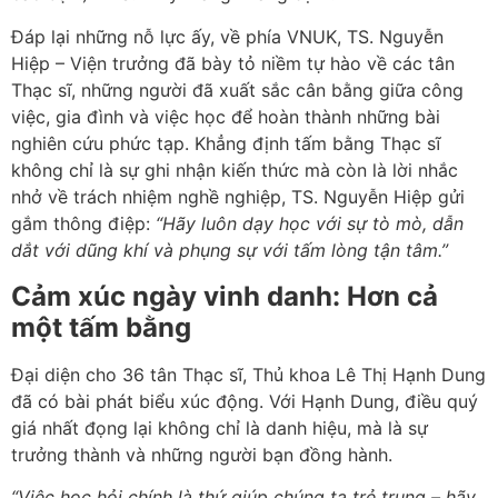
Đáp lại những nỗ lực ấy, về phía VNUK, TS. Nguyễn
Hiệp – Viện trưởng đã bày tỏ niềm tự hào về các tân
Thạc sĩ, những người đã xuất sắc cân bằng giữa công
việc, gia đình và việc học để hoàn thành những bài
nghiên cứu phức tạp. Khẳng định tấm bằng Thạc sĩ
không chỉ là sự ghi nhận kiến thức mà còn là lời nhắc
nhở về trách nhiệm nghề nghiệp, TS. Nguyễn Hiệp gửi
gắm thông điệp:
“Hãy luôn dạy học với sự tò mò, dẫn
dắt với dũng khí và phụng sự với tấm lòng tận tâm.”
Cảm xúc ngày vinh danh: Hơn cả
một tấm bằng
Đại diện cho 36 tân Thạc sĩ, Thủ khoa Lê Thị Hạnh Dung
đã có bài phát biểu xúc động. Với Hạnh Dung, điều quý
giá nhất đọng lại không chỉ là danh hiệu, mà là sự
trưởng thành và những người bạn đồng hành.
“Việc học hỏi chính là thứ giúp chúng ta trẻ trung – hãy