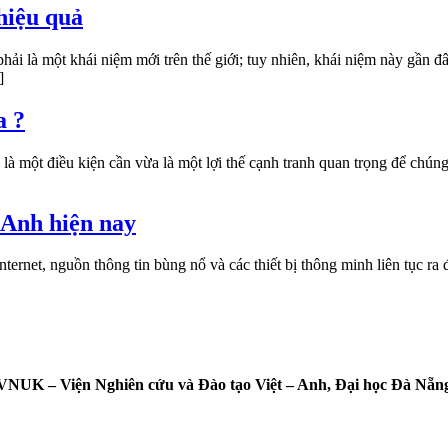
hiệu quả
i là một khái niệm mới trên thế giới; tuy nhiên, khái niệm này gần đâ
]
a ?
là một điều kiện cần vừa là một lợi thế cạnh tranh quan trọng để chún
g Anh hiện nay
ternet, nguồn thông tin bùng nổ và các thiết bị thông minh liên tục ra
VNUK – Viện Nghiên cứu và Đào tạo Việt – Anh,
Đại học Đà Nẵn