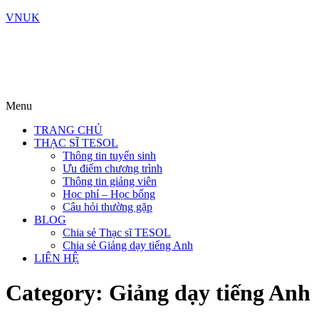
VNUK
Menu
TRANG CHỦ
THẠC SĨ TESOL
Thông tin tuyển sinh
Ưu điểm chương trình
Thông tin giảng viên
Học phí – Học bổng
Câu hỏi thường gặp
BLOG
Chia sẻ Thạc sĩ TESOL
Chia sẻ Giảng dạy tiếng Anh
LIÊN HỆ
Category:
Giảng dạy tiếng Anh